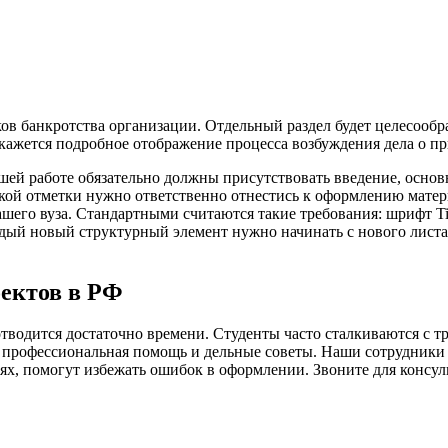
ов банкротства организации. Отдельный раздел будет целесооб
кажется подробное отображение процесса возбуждения дела о п
шей работе обязательно должны присутствовать введение, основна
кой отметки нужно ответственно отнестись к оформлению матер
го вуза. Стандартными считаются такие требования: шрифт Tim
 каждый новый структурный элемент нужно начинать с нового лис
ектов в РФ
отводится достаточно времени. Студенты часто сталкиваются с т
я профессиональная помощь и дельные советы. Наши сотрудники 
х, помогут избежать ошибок в оформлении. Звоните для консуль