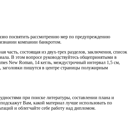
разно посвятить рассмотрению мер по предупреждению
ризнании компании банкротом.
я часть, состоящая из двух-трех разделов, заключения, список
иала. В этом вопросе руководствуйтесь общепринятыми в
es New Roman, 14 кегль, междустрочный интервал 1,5 см,
та, заголовки пишутся в центре страницы полужирным
рудностями при поиске литературы, составлении плана и
подскажут Вам, какой материал лучше использовать по
таций и облегчайте себе работу над дипломом.