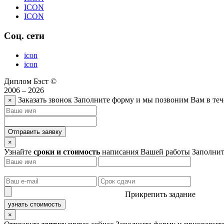
ICON
ICON
Соц. сети
icon
icon
Диплом Бэст ©
2006 – 2026
Заказать звонок
Заполните форму и мы позвоним Вам в теч
×
Отправить заявку
×
Узнайте
сроки и стоимость
написания Вашей работы
Заполнит
Прикрепить задание
узнать стоимость
×