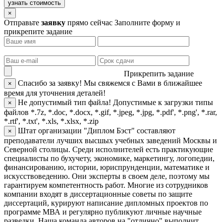
узнать стоимость
×
Отправьте
заявку
прямо сейчас
Заполните форму и
прикрепите задание
Прикрепить задание
Спасибо за заявку!
Мы свяжемся с Вами в ближайшее
×
время для уточнения деталей!
Не допустимый тип файла!
Допустимые к загрузки типы
×
файлов *.7z, *.doc, *.docx, *.gif, *.jpeg, *.jpg, *.pdf', *.png', *.rar,
*.rtf', *.txt', *.xls, *.xlsx, *.zip
Штат организации "Диплом Бэст" составляют
×
преподаватели лучших высшых учебных заведений Москвы и
Северной столицы. Среди исполнителей есть практикующие
специалисты по бухучету, экономике, маркетингу, логопедии,
финансированию, истории, юриспрунденции, математике и
искусствоведению. Они эксперты в своем деле, поэтому мы
гарантируем компетентность работ. Многие из сотрудников
компании входят в диссертационные советы по защите
диссертаций, курируют написание дипломных проектов по
программе МВА и регулярно публикуют личные научные
разведки. Наша команда авторов на "отлично" выполнит