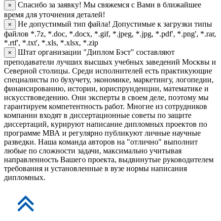
Спасибо за заявку!
Мы свяжемся с Вами в ближайшее
×
время для уточнения деталей!
Не допустимый тип файла!
Допустимые к загрузки типы
×
файлов *.7z, *.doc, *.docx, *.gif, *.jpeg, *.jpg, *.pdf', *.png', *.rar,
*.rtf', *.txt', *.xls, *.xlsx, *.zip
Штат организации "Диплом Бэст" составляют
×
преподаватели лучших высшых учебных заведений Москвы и
Северной столицы. Среди исполнителей есть практикующие
специалисты по бухучету, экономике, маркетингу, логопедии,
финансированию, истории, юриспрунденции, математике и
искусствоведению. Они эксперты в своем деле, поэтому мы
гарантируем компетентность работ. Многие из сотрудников
компании входят в диссертационные советы по защите
диссертаций, курируют написание дипломных проектов по
программе МВА и регулярно публикуют личные научные
разведки. Наша команда авторов на "отлично" выполнит
любые по сложности задачи, максимально учитывая
направленность Вашего проекта, выдвинутые руководителем
требования и установленные в вузе нормы написания
дипломных.