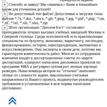
Спасибо за заявку!
Мы свяжемся с Вами в ближайшее
×
время для уточнения деталей!
Не допустимый тип файла!
Допустимые к загрузки типы
×
файлов *.7z, *.doc, *.docx, *.gif, *.jpeg, *.jpg, *.pdf', *.png', *.rar,
*.rtf', *.txt', *.xls, *.xlsx, *.zip
Штат организации "Диплом Бэст" составляют
×
преподаватели лучших высшых учебных заведений Москвы и
Северной столицы. Среди исполнителей есть практикующие
специалисты по бухучету, экономике, маркетингу, логопедии,
финансированию, истории, юриспрунденции, математике и
искусствоведению. Они эксперты в своем деле, поэтому мы
гарантируем компетентность работ. Многие из сотрудников
компании входят в диссертационные советы по защите
диссертаций, курируют написание дипломных проектов по
программе МВА и регулярно публикуют личные научные
разведки. Наша команда авторов на "отлично" выполнит
любые по сложности задачи, максимально учитывая
направленность Вашего проекта, выдвинутые руководителем
требования и установленные в вузе нормы написания
дипломных.