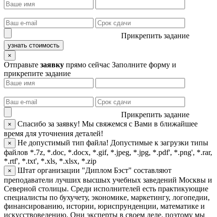
Прикрепить задание
узнать стоимость
×
Отправьте
заявку
прямо сейчас
Заполните форму и
прикрепите задание
Прикрепить задание
Спасибо за заявку!
Мы свяжемся с Вами в ближайшее
×
время для уточнения деталей!
Не допустимый тип файла!
Допустимые к загрузки типы
×
файлов *.7z, *.doc, *.docx, *.gif, *.jpeg, *.jpg, *.pdf', *.png', *.rar,
*.rtf', *.txt', *.xls, *.xlsx, *.zip
Штат организации "Диплом Бэст" составляют
×
преподаватели лучших высшых учебных заведений Москвы и
Северной столицы. Среди исполнителей есть практикующие
специалисты по бухучету, экономике, маркетингу, логопедии,
финансированию, истории, юриспрунденции, математике и
искусствоведению. Они эксперты в своем деле, поэтому мы