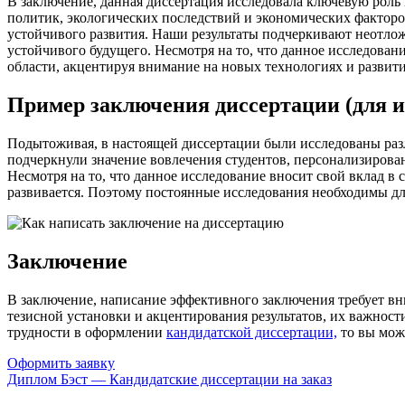
В заключение, данная диссертация исследовала ключевую роль
политик, экологических последствий и экономических фактор
устойчивого развития. Наши результаты подчеркивают неотло
устойчивого будущего. Несмотря на то, что данное исследова
области, акцентируя внимание на новых технологиях и развит
Пример заключения диссертации (для ис
Подытоживая, в настоящей диссертации были исследованы раз
подчеркнули значение вовлечения студентов, персонализиров
Несмотря на то, что данное исследование вносит свой вклад в
развивается. Поэтому постоянные исследования необходимы д
Заключение
В заключение, написание эффективного заключения требует в
тезисной установки и акцентирования результатов, их важнос
трудности в оформлении
кандидатской диссертации,
то вы мож
Оформить заявку
Диплом Бэст — Кандидатские диссертации на заказ