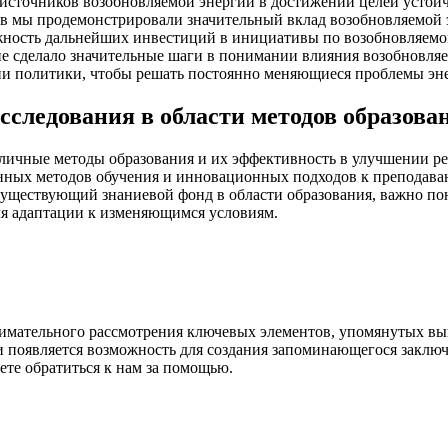
 источников возобновляемой энергии в достижении целей устой
ов мы продемонстрировали значительный вклад возобновляемой 
жность дальнейших инвестиций в инициативы по возобновляемой
ние сделало значительные шаги в понимании влияния возобновля
ии политики, чтобы решать постоянно меняющиеся проблемы эне
следования в области методов образова
личные методы образования и их эффективность в улучшении рез
анных методов обучения и инновационных подходов к преподава
 существующий знаниевой фонд в области образования, важно по
ля адаптации к изменяющимся условиям.
нимательного рассмотрения ключевых элементов, упомянутых вы
ти появляется возможность для создания запоминающегося заклю
ете обратиться к нам за помощью.