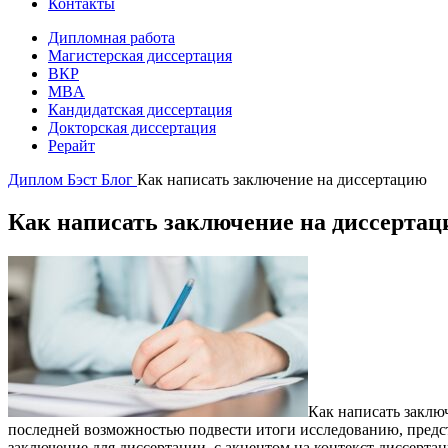
Контакты
Дипломная работа
Магистерская диссертация
ВКР
MBA
Кандидатская диссертация
Докторская диссертация
Рерайт
Диплом Бэст
Блог
Как написать заключение на диссертацию
Как написать заключение на диссерта
Как написать заклю
последней возможностью подвести итоги исследованию, предст
заключение для диссертации, с акцентом на контекст диссерт