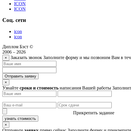
ICON
ICON
Соц. сети
icon
icon
Диплом Бэст ©
2006 – 2026
Заказать звонок
Заполните форму и мы позвоним Вам в теч
×
Отправить заявку
×
Узнайте
сроки и стоимость
написания Вашей работы
Заполнит
Прикрепить задание
узнать стоимость
×
Отправьте
заявку
прямо сейчас
Заполните форму и прикрепите