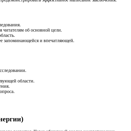
ледования.
я читателям об основной цели.
бласть.
 ее запоминающейся и впечатляющей.
сследовании.
твующей области.
ения.
опроса.
нергии)