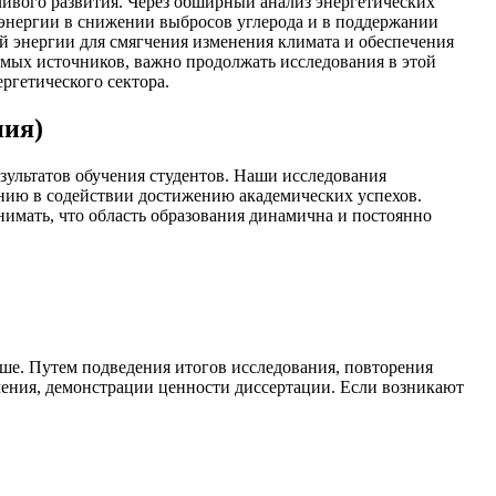
чивого развития. Через обширный анализ энергетических
энергии в снижении выбросов углерода и в поддержании
 энергии для смягчения изменения климата и обеспечения
емых источников, важно продолжать исследования в этой
ргетического сектора.
ния)
ультатов обучения студентов. Наши исследования
нию в содействии достижению академических успехов.
нимать, что область образования динамична и постоянно
ше. Путем подведения итогов исследования, повторения
чения, демонстрации ценности диссертации. Если возникают