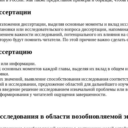
ссертации
изложения диссертации, выделяя основные моменты и вклад исс
тановки или исследовательского вопроса диссертации, напомина
ением важности исследований, потенциального их влияния на о
оторую будут помнить читатели. По этой причине важно сделать
иссертацию
й или информации.
основных моментов каждой главы, выделяя их вклад в общем и
овки.
х значений, выявление способствования исследования соответс
 в исследовании, предложение областей для дальнейшего изуч
на введение решение исследованием изначальной проблемы или в
 формирования у читателей ощущения завершенности.
сследования в области возобновляемой э