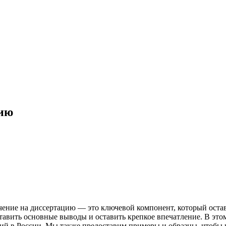
цию
чение на диссертацию — это ключевой компонент, который остав
авить основные выводы и оставить крепкое впечатление. В этом
аций в России. Мы также предоставим примеры и образцы, чтоб