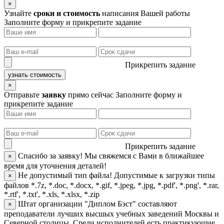
×
Узнайте
сроки и стоимость
написания Вашей работы
Заполните форму и прикрепите задание
Прикрепить задание
узнать стоимость
×
Отправьте
заявку
прямо сейчас
Заполните форму и
прикрепите задание
Прикрепить задание
Спасибо за заявку!
Мы свяжемся с Вами в ближайшее
×
время для уточнения деталей!
Не допустимый тип файла!
Допустимые к загрузки типы
×
файлов *.7z, *.doc, *.docx, *.gif, *.jpeg, *.jpg, *.pdf', *.png', *.rar,
*.rtf', *.txt', *.xls, *.xlsx, *.zip
Штат организации "Диплом Бэст" составляют
×
преподаватели лучших высшых учебных заведений Москвы и
Северной столицы. Среди исполнителей есть практикующие