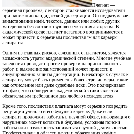
Плагиат —
серьезная проблема, с которой сталкиваются исследователи
при написании кандидатской диссертации. Он подразумевает
заимствование идей, текстов, данных или любых других
материалов без соответствующего указания авторства. В
академической среде плагиат негативно воспринимается и
может привести к серьезным последствиям для карьеры
аспиранта.
Одним из главных рисков, связанных с плагиатом, является
возможность утраты академической степени. Многие учебные
заведения проводят строгие проверки на оригинальность
работ, и выявление заимствований может привести к
аннулированию защиты диссертации. В некоторых случаях к
аспиранту могут быть применены более строгие меры, такие
как отчисление или даже судебные иски. Это подчеркивает
тот факт, что соблюдение академической этики является
обязательным требованием для любого исследователя.
Кроме того, последствия плагиата могут серьезно повредить
репутации ученого и его будущей карьере. Даже если
аспирант продолжит работать в научной сфере, информация о
нарушениях может всплыть в будущем, усложняя поиски
работы или возможность заниматься научной деятельностью.
Профессионалы в области науки и образования крайне