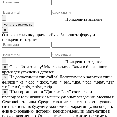
Прикрепить задание
узнать стоимость
×
Отправьте
заявку
прямо сейчас
Заполните форму и
прикрепите задание
Прикрепить задание
Спасибо за заявку!
Мы свяжемся с Вами в ближайшее
×
время для уточнения деталей!
Не допустимый тип файла!
Допустимые к загрузки типы
×
файлов *.7z, *.doc, *.docx, *.gif, *.jpeg, *.jpg, *.pdf', *.png', *.rar,
*.rtf', *.txt', *.xls, *.xlsx, *.zip
Штат организации "Диплом Бэст" составляют
×
преподаватели лучших высшых учебных заведений Москвы и
Северной столицы. Среди исполнителей есть практикующие
специалисты по бухучету, экономике, маркетингу, логопедии,
финансированию, истории, юриспрунденции, математике и
искусствоведению. Они эксперты в своем деле, поэтому мы