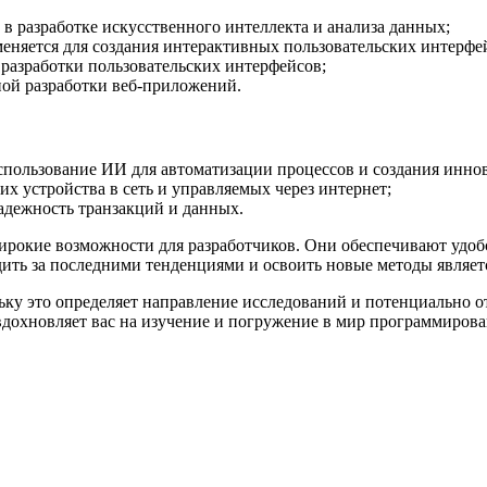
 разработке искусственного интеллекта и анализа данных;
меняется для создания интерактивных пользовательских интерфе
 разработки пользовательских интерфейсов;
ной разработки веб-приложений.
спользование ИИ для автоматизации процессов и создания инно
х устройства в сеть и управляемых через интернет;
адежность транзакций и данных.
окие возможности для разработчиков. Они обеспечивают удобс
ть за последними тенденциями и освоить новые методы являетс
ьку это определяет направление исследований и потенциально о
 вдохновляет вас на изучение и погружение в мир программирова