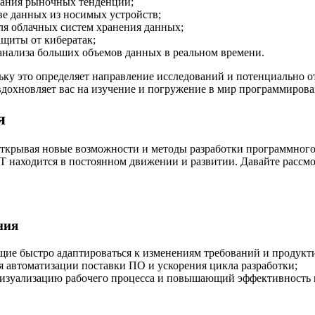
зания рыночных тенденций;
ве данных из носимых устройств;
ля облачных систем хранения данных;
ащиты от кибератак;
анализа больших объемов данных в реальном времени.
у это определяет направление исследований и потенциально от
 вдохновляет вас на изучение и погружение в мир программирова
я
ткрывая новые возможности и методы разработки программного
IT находится в постоянном движении и развитии. Давайте расс
ния
ющие быстро адаптироваться к изменениям требований и продукти
я автоматизации поставки ПО и ускорения цикла разработки;
визуализацию рабочего процесса и повышающий эффективность 