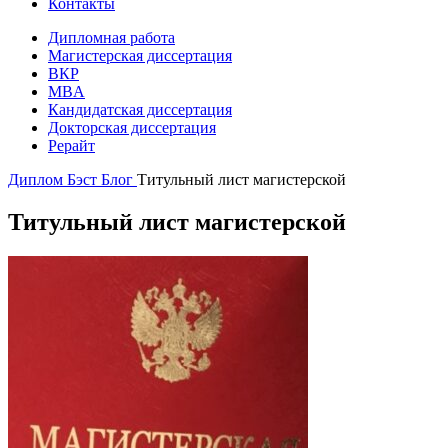
Контакты
Дипломная работа
Магистерская диссертация
ВКР
MBA
Кандидатская диссертация
Докторская диссертация
Рерайт
Диплом Бэст
Блог
Титульный лист магистерской
Титульный лист магистерской