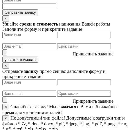
Отправить заявку
×
Узнайте
сроки и стоимость
написания Вашей работы
Заполните форму и прикрепите задание
Прикрепить задание
узнать стоимость
×
Отправьте
заявку
прямо сейчас
Заполните форму и
прикрепите задание
Прикрепить задание
Спасибо за заявку!
Мы свяжемся с Вами в ближайшее
×
время для уточнения деталей!
Не допустимый тип файла!
Допустимые к загрузки типы
×
файлов *.7z, *.doc, *.docx, *.gif, *.jpeg, *.jpg, *.pdf', *.png', *.rar,
*.rtf', *.txt', *.xls, *.xlsx, *.zip