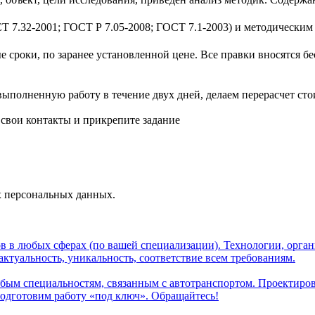
 7.32-2001; ГОСТ Р 7.05-2008; ГОСТ 7.1-2003) и методическим 
 сроки, по заранее установленной цене. Все правки вносятся бе
полненную работу в течение двух дней, делаем перерасчет стои
 свои контакты и прикрепите задание
х персональных данных.
в в любых сферах (по вашей специализации). Технологии, орга
актуальность, уникальность, соответствие всем требованиям.
бым специальностям, связанным с автотранспортом. Проектиров
одготовим работу «под ключ». Обращайтесь!