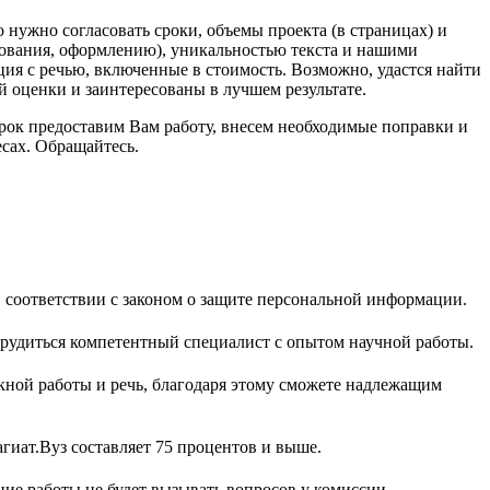
о нужно согласовать сроки, объемы проекта (в страницах) и
дования, оформлению), уникальностью текста и нашими
ция с речью, включенные в стоимость. Возможно, удастся найти
 оценки и заинтересованы в лучшем результате.
рок предоставим Вам работу, внесем необходимые поправки и
есах. Обращайтесь.
 соответствии с законом о защите персональной информации.
трудиться компетентный специалист с опытом научной работы.
ной работы и речь, благодаря этому сможете надлежащим
иат.Вуз составляет 75 процентов и выше.
ние работы не будет вызывать вопросов у комиссии.