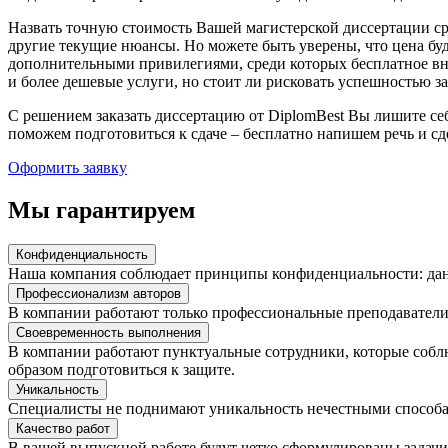
Назвать точную стоимость Вашей магистерской диссертации сраз
другие текущие нюансы. Но можете быть уверены, что цена бу
дополнительными привилегиями, среди которых бесплатное внес
и более дешевые услуги, но стоит ли рисковать успешностью 
С решением заказать диссертацию от DiplomBest Вы лишите се
поможем подготовиться к сдаче – бесплатно напишем речь и с
Оформить заявку
Мы
гарантируем
Конфиденциальность
Наша компания соблюдает принципы конфиденциальности: данн
Профессионализм авторов
В компании работают только профессиональные преподаватели 
Своевременность выполнения
В компании работают пунктуальные сотрудники, которые собл
образом подготовиться к защите.
Уникальность
Специалисты не поднимают уникальность нечестными способами
Качество работ
В вашей выпускной работе будут четко сформулированы задачи,