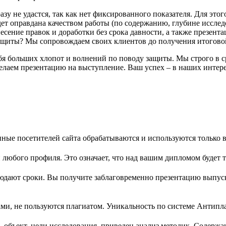
у не удастся, так как нет фиксированного показателя. Для этог
дет оправдана качеством работы (по содержанию, глубине иссле
ение правок и доработки без срока давности, а также презента
защиты? Мы сопровождаем своих клиентов до получения итоговой
бя больших хлопот и волнений по поводу защиты. Мы строго в с
делаем презентацию на выступление. Ваш успех – в наших интер
ые посетителей сайта обрабатываются и используются только в
любого профиля. Это означает, что над вашим дипломом будет 
юдают сроки. Вы получите заблаговременно презентацию выпуск
, не пользуются плагиатом. Уникальность по системе Антиплаг
 объект, цели исследования, приведен анализ методик. Содержа