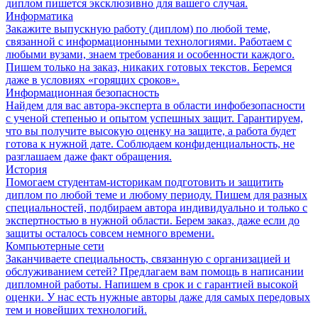
диплом пишется эксклюзивно для вашего случая.
Информатика
Закажите выпускную работу (диплом) по любой теме,
связанной с информационными технологиями. Работаем с
любыми вузами, знаем требования и особенности каждого.
Пишем только на заказ, никаких готовых текстов. Беремся
даже в условиях «горящих сроков».
Информационная безопасность
Найдем для вас автора-эксперта в области инфобезопасности
с ученой степенью и опытом успешных защит. Гарантируем,
что вы получите высокую оценку на защите, а работа будет
готова к нужной дате. Соблюдаем конфиденциальность, не
разглашаем даже факт обращения.
История
Помогаем студентам-историкам подготовить и защитить
диплом по любой теме и любому периоду. Пишем для разных
специальностей, подбираем автора индивидуально и только с
экспертностью в нужной области. Берем заказ, даже если до
защиты осталось совсем немного времени.
Компьютерные сети
Заканчиваете специальность, связанную с организацией и
обслуживанием сетей? Предлагаем вам помощь в написании
дипломной работы. Напишем в срок и с гарантией высокой
оценки. У нас есть нужные авторы даже для самых передовых
тем и новейших технологий.