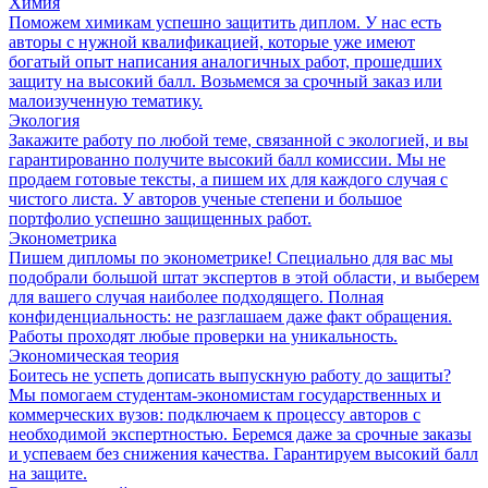
Химия
Поможем химикам успешно защитить диплом. У нас есть
авторы с нужной квалификацией, которые уже имеют
богатый опыт написания аналогичных работ, прошедших
защиту на высокий балл. Возьмемся за срочный заказ или
малоизученную тематику.
Экология
Закажите работу по любой теме, связанной с экологией, и вы
гарантированно получите высокий балл комиссии. Мы не
продаем готовые тексты, а пишем их для каждого случая с
чистого листа. У авторов ученые степени и большое
портфолио успешно защищенных работ.
Эконометрика
Пишем дипломы по эконометрике! Специально для вас мы
подобрали большой штат экспертов в этой области, и выберем
для вашего случая наиболее подходящего. Полная
конфиденциальность: не разглашаем даже факт обращения.
Работы проходят любые проверки на уникальность.
Экономическая теория
Боитесь не успеть дописать выпускную работу до защиты?
Мы помогаем студентам-экономистам государственных и
коммерческих вузов: подключаем к процессу авторов с
необходимой экспертностью. Беремся даже за срочные заказы
и успеваем без снижения качества. Гарантируем высокий балл
на защите.