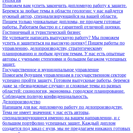
Геология
Поможем вам успеть закончить дипломную работу к защите.
Беремся за любые темы в области геологии: у нас найдется
нужный автор, специализирующийся на вашей области.
Пишем только уникальные дипломы, не продаем готовые
работы. Работаем быстро и с гарантией отличной оценки.
Гостиничный и туристический бизнес
Не успеваете написать выпускную работу? Мы поможем
успеть и защититься на высокую оценку! Пишем работы по
управлению, делопроизводству, стратегическому
планированию и любым другим темам. У нас есть опытные
авторы с учеными степенями и большим багажом успешных
защит.
Государственное и муниципальное управление
Помогаем будущим управленцам в государственном секторе
успешно пройти защиту. Готовим выпускные работы, беремся
даже за «безнадежные случаи» и сложные темы из разных
областей: социология, экономика, городское планирование.
Соблюдаем полную конфиденциальность.
Делопроизводство
Напишем для вас дипломную работу по делопроизводству.
Тема не имеет значения: у нас есть авторы,
специализирующиеся именно на вашем направлении, и с
большим портфолио успешных защит. Каждый диплом
создается под заказ с нуля, мы не предлагаем никаких готовых