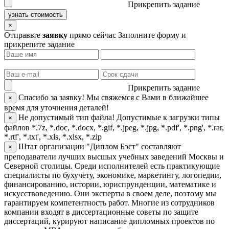
Прикрепить задание
узнать стоимость
×
Отправьте
заявку
прямо сейчас
Заполните форму и
прикрепите задание
Прикрепить задание
Спасибо за заявку!
Мы свяжемся с Вами в ближайшее
×
время для уточнения деталей!
Не допустимый тип файла!
Допустимые к загрузки типы
×
файлов *.7z, *.doc, *.docx, *.gif, *.jpeg, *.jpg, *.pdf', *.png', *.rar,
*.rtf', *.txt', *.xls, *.xlsx, *.zip
Штат организации "Диплом Бэст" составляют
×
преподаватели лучших высшых учебных заведений Москвы и
Северной столицы. Среди исполнителей есть практикующие
специалисты по бухучету, экономике, маркетингу, логопедии,
финансированию, истории, юриспрунденции, математике и
искусствоведению. Они эксперты в своем деле, поэтому мы
гарантируем компетентность работ. Многие из сотрудников
компании входят в диссертационные советы по защите
диссертаций, курируют написание дипломных проектов по