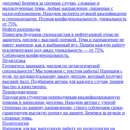
диплома! Беремся за срочные случаи, сложные и
малоизученные темы, любые направления, связанные с
налогообложением. Находим эксперта нужной квалификации
и специализации. Полная конфиденциальность, уникальность
от 75%.
Нефтегазопроводы
Помогаем будущим специалистам в нефтегазовой отрасли
защитить диплом с высокой оценкой. Тема и направление не
имеет значения, как и выбранный вуз. Пишем каждую работу
исключительно под заказ: уникальность — от 75%.
Соблюдаем конфиденциальность.
Педагогика
Готовитесь защищать диплом по педагогической
специальности? Мы поможем с текстом работы! Напишем с
нуля, по индивидуальному заказу диплом, который получит
высший балл. Подбираем автора для каждого случая, пишем
быстро и качественно.
Переводоведение
Предлагаем студентам-переводчикам квалифицированную
помощь в написании диплома. Находим автора с ученой
степенью по вашему направлению, строго соблюдаем сроки,
гарантируем высокую оценку на защите. Беремся за редкие и
сложные темы.
Политология
Напишем для вас выпускную работу по политологии на