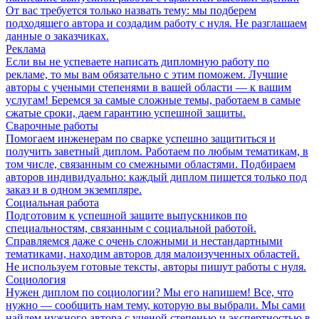
От вас требуется только назвать тему: мы подберем
подходящего автора и создадим работу с нуля. Не разглашаем
данные о заказчиках.
Реклама
Если вы не успеваете написать дипломную работу по
рекламе, то мы вам обязательно с этим поможем. Лучшие
авторы с учеными степенями в вашей области — к вашим
услугам! Беремся за самые сложные темы, работаем в самые
сжатые сроки, даем гарантию успешной защиты.
Сварочные работы
Помогаем инженерам по сварке успешно защититься и
получить заветный диплом. Работаем по любым тематикам, в
том числе, связанным со смежными областями. Подбираем
авторов индивидуально: каждый диплом пишется только под
заказ и в одном экземпляре.
Социальная работа
Подготовим к успешной защите выпускников по
специальностям, связанным с социальной работой.
Справляемся даже с очень сложными и нестандартными
тематиками, находим авторов для малоизученных областей.
Не используем готовые тексты, авторы пишут работы с нуля.
Социология
Нужен диплом по социологии? Мы его напишем! Все, что
нужно — сообщить нам тему, которую вы выбрали. Мы сами
найдем нужного автора с ученой степенью и экспертностью в