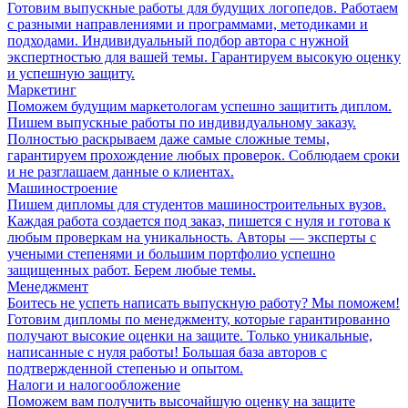
Готовим выпускные работы для будущих логопедов. Работаем
с разными направлениями и программами, методиками и
подходами. Индивидуальный подбор автора с нужной
экспертностью для вашей темы. Гарантируем высокую оценку
и успешную защиту.
Маркетинг
Поможем будущим маркетологам успешно защитить диплом.
Пишем выпускные работы по индивидуальному заказу.
Полностью раскрываем даже самые сложные темы,
гарантируем прохождение любых проверок. Соблюдаем сроки
и не разглашаем данные о клиентах.
Машиностроение
Пишем дипломы для студентов машиностроительных вузов.
Каждая работа создается под заказ, пишется с нуля и готова к
любым проверкам на уникальность. Авторы — эксперты с
учеными степенями и большим портфолио успешно
защищенных работ. Берем любые темы.
Менеджмент
Боитесь не успеть написать выпускную работу? Мы поможем!
Готовим дипломы по менеджменту, которые гарантированно
получают высокие оценки на защите. Только уникальные,
написанные с нуля работы! Большая база авторов с
подтвержденной степенью и опытом.
Налоги и налогообложение
Поможем вам получить высочайшую оценку на защите