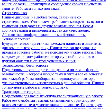
вашей области. Гарантируем соблюдение сроков и успех на
защите. Работаем только под заказ!
Строительство
Пишем дипломы на любые темы, связанные со
строительством. Учитываем требования конкретных вузов и
комиссии, стандарты и другие важные нюансы. Берем
срочные заказы и выполняем их так же качественно.
Абсолютная конфиденциальность и безопасность.
Теплоэнергетика
Будущим теплоэнергетикам поможем написать и защитить
диплом на высокую оценку. Пишем только под заказ, не
продаем готовые работы, не используем чужие тексты. Над
каждым дипломом работает автор с ученой степенью в
нужной области и опытом успешных защит.
Техносферная безопасность
Подготовим к нужной дате ваш диплом по техносферной
безопасности. Раскроем любую тему и учтем все ее аспекты:
для каждой работы подбирается индивидуально автор с
ученой степенью и экспертностью в данной области. Пишем
только новые работы и только под заказ.
Транспортные средства
Подготовим для вас выпускную квалификационную работу.
Работаем с любыми темами, связанными с транспортом,
включая смежные и узкоспециализированные. Гарантируем