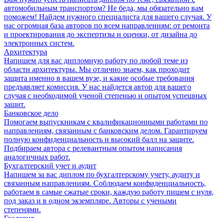
автомобильным транспортом? Не беда, мы обязательно вам
поможем! Найдем нужного специалиста для вашего случая. У
нас огромная база авторов по всем направлениям: от ремонта
и проектирования до экспертизы и оценки, от дизайна до
электронных систем.
Архитектура
Напишем для вас дипломную работу по любой теме из
области архитектуры. Мы отлично знаем, как проходит
защита именно в вашем вузе, и какие особые требования
предъявляет комиссия. У нас найдется автор для вашего
случая с необходимой ученой степенью и опытом успешных
защит.
Банковское дело
Помогаем выпускникам с квалификационными работами по
направлениям, связанным с банковским делом. Гарантируем
полную конфиденциальность и высокий балл на защите.
Подбираем автора с релевантным опытом написания
аналогичных работ.
Бухгалтерский учет и аудит
Напишем за вас диплом по бухгалтерскому учету, аудиту и
связанным направлениям. Соблюдаем конфиденциальность,
работаем в самые сжатые сроки, каждую работу пишем с нуля,
под заказ и в одном экземпляре. Авторы с учеными
степенями.