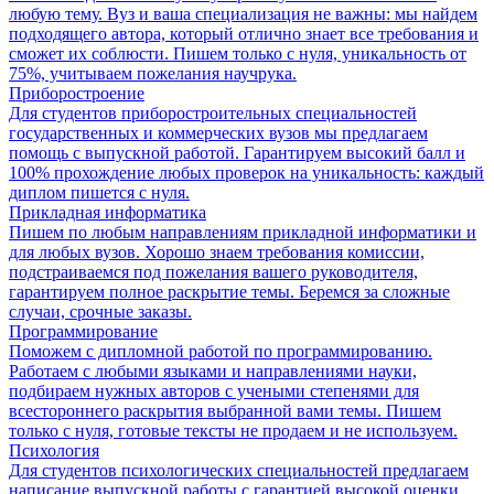
любую тему. Вуз и ваша специализация не важны: мы найдем
подходящего автора, который отлично знает все требования и
сможет их соблюсти. Пишем только с нуля, уникальность от
75%, учитываем пожелания научрука.
Приборостроение
Для студентов приборостроительных специальностей
государственных и коммерческих вузов мы предлагаем
помощь с выпускной работой. Гарантируем высокий балл и
100% прохождение любых проверок на уникальность: каждый
диплом пишется с нуля.
Прикладная информатика
Пишем по любым направлениям прикладной информатики и
для любых вузов. Хорошо знаем требования комиссии,
подстраиваемся под пожелания вашего руководителя,
гарантируем полное раскрытие темы. Беремся за сложные
случаи, срочные заказы.
Программирование
Поможем с дипломной работой по программированию.
Работаем с любыми языками и направлениями науки,
подбираем нужных авторов с учеными степенями для
всестороннего раскрытия выбранной вами темы. Пишем
только с нуля, готовые тексты не продаем и не используем.
Психология
Для студентов психологических специальностей предлагаем
написание выпускной работы с гарантией высокой оценки.