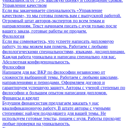
уникальность от 75%, высокую оценку и соблюдение сроков.
Управление качеством
Если вы заканчиваете специальность «Управление
качеством», то мы готовы помочь вам с выпускной работой.
Огромный штат авторов-экспертов по всем темам и
направлениям. Текст начинаем писать с нуля только после
вашего заказа, готовые работы не продаем.
Филология
Если вы сомневаетесь, что успеете написать дипломную
работу, то мы можем вам помочь. Работаем с любыми
филологическими специальностями, языками, дисциплинами.
Каждая работа уникальна и написана специально для вас.
Абсолютная конфиденциальность.
Философия
Напишем для вас ВКР по философии независимо от
сложности выбранной темы. Работаем с любыми школами,
направлениями и периодами. Оформляем договор и
гарантируем успешную защиту. Авторы с ученой степенью по
философии и большим опытом написания дипломов.
Финансы и кредит
Будущим финансистам предлагаем заказать у нас
квалификационную работу. В штате авторы с учеными
степенями: найдем подходящего для вашей темы. Не
используем готовые тексты, пишем с нуля. Работы проходят
любые проверки на уникальность.